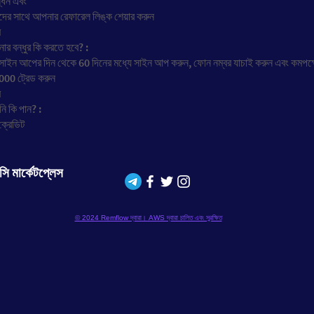
্ধন এবং
ুদের সাথে আপনার রেফারেল লিঙ্ক শেয়ার করুন
ি
র বন্ধুর কি করতে হবে? :
সাইন আপের দিন থেকে 60 দিনের মধ্যে সাইন আপ করুন, ফোন নম্বর যাচাই করুন এবং কমপক্
000 ট্রেড করুন
ি
ি কি পান? :
ক্রেডিট
্সি মার্কেটপ্লেস
© 2024 Remflow দ্বারা। AWS দ্বারা চালিত এবং সুরক্ষিত