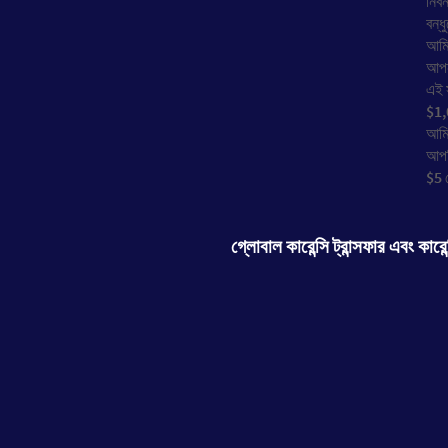
নিবন
বন্ধ
আম
আপনা
এই 
$1,
আম
আপন
$5 
গ্লোবাল কারেন্সি ট্রান্সফার এবং কারেন