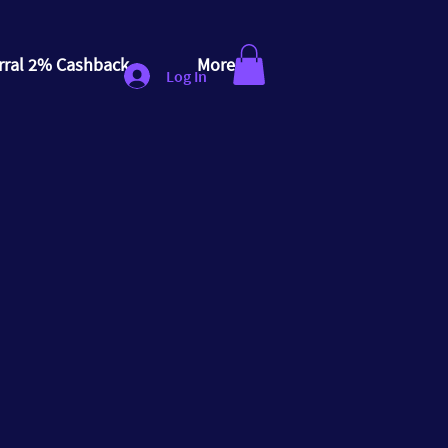
rral 2% Cashback
More
Log In