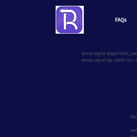
FAQs
আপনার বন্ধুদের আমন্ত্রণ জানান, একস
আপনার ওয়ালেটে $5 ক্রেডিট পান। আ
কিভ
আপন