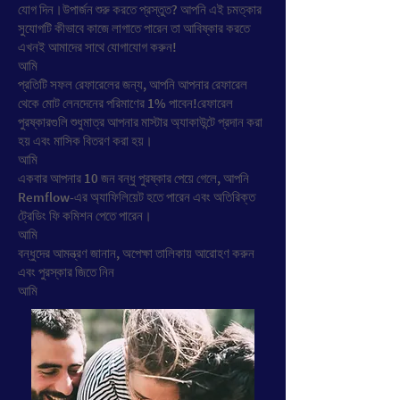
যোগ দিন।উপার্জন শুরু করতে প্রস্তুত? আপনি এই চমত্কার
সুযোগটি কীভাবে কাজে লাগাতে পারেন তা আবিষ্কার করতে
এখনই আমাদের সাথে যোগাযোগ করুন!
আমি
প্রতিটি সফল রেফারেলের জন্য, আপনি আপনার রেফারেল
থেকে মোট লেনদেনের পরিমাণের 1% পাবেন!রেফারেল
পুরষ্কারগুলি শুধুমাত্র আপনার মাস্টার অ্যাকাউন্টে প্রদান করা
হয় এবং মাসিক বিতরণ করা হয়।
আমি
একবার আপনার 10 জন বন্ধু পুরষ্কার পেয়ে গেলে, আপনি
Remflow-এর অ্যাফিলিয়েট হতে পারেন এবং অতিরিক্ত
ট্রেডিং ফি কমিশন পেতে পারেন।
আমি
বন্ধুদের আমন্ত্রণ জানান, অপেক্ষা তালিকায় আরোহণ করুন
এবং পুরস্কার জিতে নিন
আমি