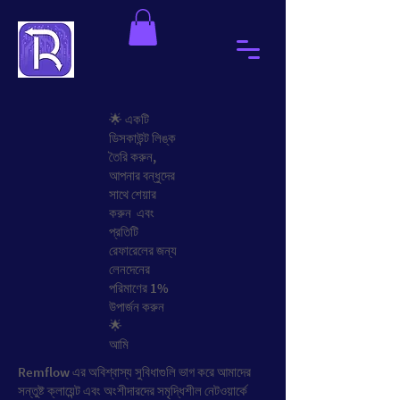
🌟 একটি
ডিসকাউন্ট লিঙ্ক
তৈরি করুন,
আপনার বন্ধুদের
সাথে শেয়ার
করুন এবং
প্রতিটি
রেফারেলের জন্য
লেনদেনের
পরিমাণের 1%
উপার্জন করুন
🌟
আমি
Remflow এর অবিশ্বাস্য সুবিধাগুলি ভাগ করে আমাদের
সন্তুষ্ট ক্লায়েন্ট এবং অংশীদারদের সমৃদ্ধিশীল নেটওয়ার্কে