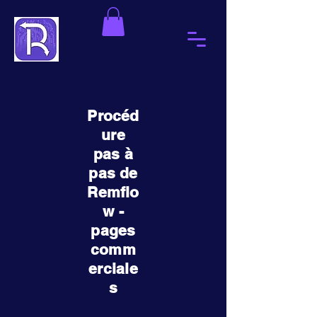
Procéd
ure
pas à
pas de
Remflo
w -
pages
comm
erciale
s