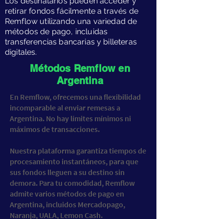
​Los destinatarios pueden acceder y
retirar fondos fácilmente a través de
Remflow utilizando una variedad de
métodos de pago, incluidas
transferencias bancarias y billeteras
digitales.
​Métodos Remflow en
Argentina
​En Remflow, ofrecemos una flexibilidad
incomparable al enviar remesas a
Argentina. No hay límites mínimos ni
máximos de transacciones.
Nuestra plataforma garantiza tiempos de
procesamiento instantáneos, para que
sus fondos lleguen a su destino sin
demora. Para tu comodidad, Remflow
admite varios métodos de pago en
Argentina, incluidos Mercadopago,
Naranja, UALA, Lemon Cash.