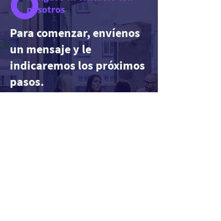
nosotros
Para comenzar, envíenos
un mensaje y le
indicaremos los próximos
pasos.
Message us
info (at) remflow.net
Vilnius, Lithuania