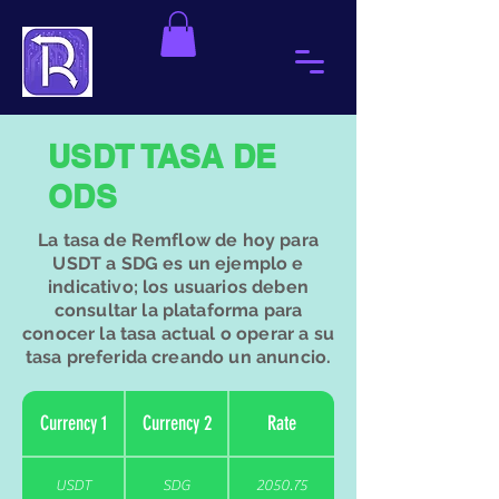
​USDT TASA DE
ODS
​La tasa de Remflow de hoy para
USDT a SDG es un ejemplo e
indicativo; los usuarios deben
consultar la plataforma para
conocer la tasa actual o operar a su
tasa preferida creando un anuncio.
Currency 1
Currency 2
Rate
USDT
SDG
2050.75