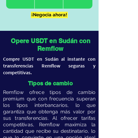
EURO
SDG
2440.46
¡Negocia ahora!
GBP
SDG
2805.79
Opere USDT en Sudán con
Remflow
​Compre USDT en Sudán al instante con
transferencias Remflow seguras y
competitivas.
​Tipos de cambio
​Remflow ofrece tipos de cambio
premium que con frecuencia superan
los tipos interbancarios, lo que
garantiza que obtenga más valor por
sus transferencias. Al ofrecer tarifas
competitivas, Remflow maximiza la
cantidad que recibe su destinatario, lo
que lo convierte en una opción ideal