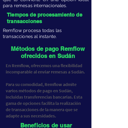
para remesas internacionales.
​Tiempos de procesamiento de
transacciones
​Remflow procesa todas las
transacciones al instante.
​Métodos de pago Remflow
ofrecidos en Sudán
​En Remflow, ofrecemos una flexibilidad
incomparable al enviar remesas a Sudán.
Para su comodidad, Remflow admite
varios métodos de pago en Sudán,
incluidas transferencias bancarias. Esta
gama de opciones facilita la realización
de transacciones de la manera que se
adapte a sus necesidades.
​Beneficios de usar